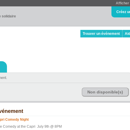
Afficher 
Créez u
e solidaire
Trouver un événement
Ai
ment.
Non disponible(s)
vénement
pri Comedy Night
ve Comedy at the Capri July 9th @ 8PM