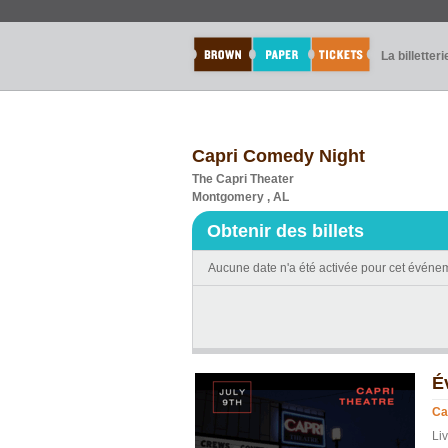
La billetteri
Capri Comedy Night
The Capri Theater
Montgomery , AL
Obtenir des billets
Aucune date n'a été activée pour cet événe
É
Ca
Li