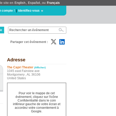
le site en
English
,
Español
, ou
Français
n compte !
|
Identifiez-vous
de
Partager cet événement :
Adresse
The Capri Theater
(Afficher)
1045 east Fairview ave
Montgomery , AL 36106
United States
Pour voir le mappe de cet
événement, cliquez sur l'icône
Confidentialité dans le coin
inférieur gauche de votre écran et
accordez votre consentement à
Google.