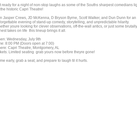
t ready for a night of non-stop laughs as some of the Souths sharpest comedians li
the historic Capri Theatre!
in Jasper Crews, JD McKenna, D Bryson Byrne, Scott Walker, and Dun Dunn for an
orgettable evening of stand-up comedy, storytelling, and unpredictable hilarity.
ther youre looking for clever observations, off-the-wall antics, or just some brutall
est takes on life this lineup brings it all.
en: Wednesday, July 9th
me: 8:00 PM (Doors open at 7:00)
ere: Capri Theatre, Montgomery, AL
ckets: Limited seating grab yours now before theyre gone!
e early, grab a seat, and prepare to laugh til it hurts.