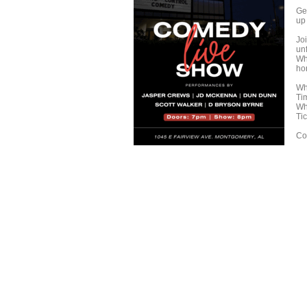
Ge
up 
Jo
unf
Whe
hon
Wh
Ti
Wh
Ti
Com