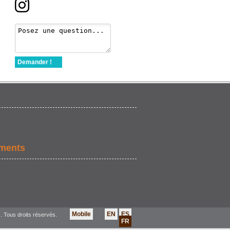
Demander !
ements
Mobile
EN
ES
. Tous droits réservés.
FR