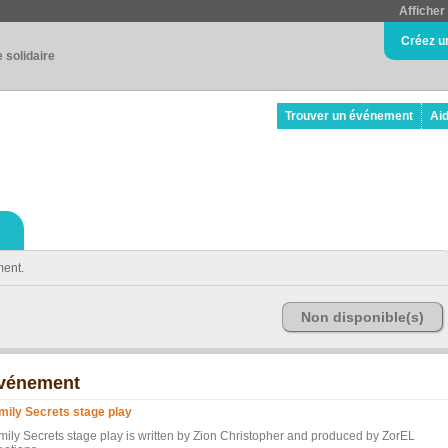
Afficher 
Créez u
e solidaire
Trouver un événement
Ai
ment.
Non disponible(s)
vénement
mily Secrets stage play
mily Secrets stage play is written by Zion Christopher and produced by ZorEL