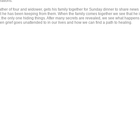
eations.
father of four and widower, gets his family together for Sunday dinner to share news
at he has been keeping from them. When the family comes together we see that he i
t the only one hiding things. After many secrets are revealed, we see what happens
en grief goes unattended to in our lives and how we can find a path to healing.