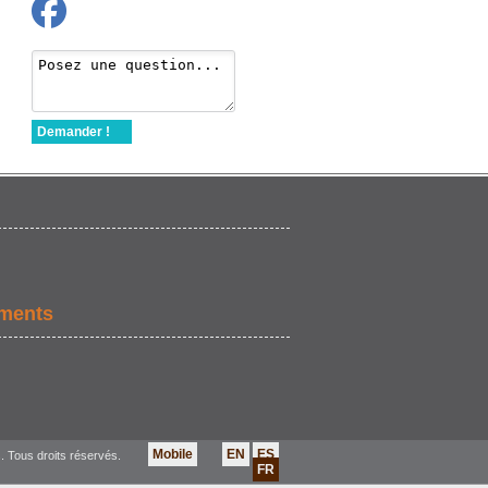
Demander !
ements
Mobile
EN
ES
. Tous droits réservés.
FR