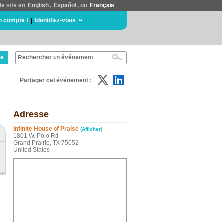
le site en
English
,
Español
, ou
Français
n compte !
|
Identifiez-vous
de
Partager cet événement :
Adresse
Infinite House of Praise
(Afficher)
1801 W. Polo Rd
Grand Prairie, TX 75052
United States