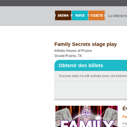
La billetteri
Family Secrets stage play
Infinite House of Praise
Grand Prairie, TX
Obtenir des billets
Aucune date n'a été activée pour cet événe
É
Fa
Fa