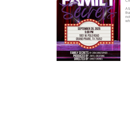
Cr
A 
th
no
wh