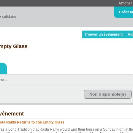
Afficher 
Créez u
e solidaire
Trouver un événement
Ai
Empty Glass
ment.
Non disponible(s)
vénement
sta Rafiki Returns to The Empty Glass
was a Long Tradition that Rasta Rafiki would End their tours on a Sunday night at th