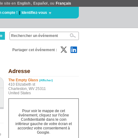
le site en
English
,
Español
, ou
Français
n compte !
|
Identifiez-vous
de
Partager cet événement :
Adresse
The Empty Glass
(Afficher)
410 Elizabeth st
Charleston, WV 25311
United States
Pour voir le mappe de cet
événement, cliquez sur l'icône
Confidentialité dans le coin
inférieur gauche de votre écran et
accordez votre consentement à
Google.
e