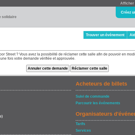
Afficher 
Créez u
e solidaire
Trouver un événement
Ai
loor Street ? Vous avez la possibilité de réclamer cette salle afin de pouvoir en mod
a une fois votre demande vérifiée et approuvée.
Acheteurs de billets
Suivi de commande
Parcourir les événements
Organisateurs d'évén
e)
Tarifs
Services