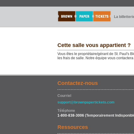
La billetteri
Cette salle vous appartient ?
Vous êtes le propriétaire/gérant de St. Paul's B
les frais de salle. Notre équipe vous contacter
Contactez-nous
Courriel
support@brownpapertickets.com
Téléphone
1-800-838-3006
(Temporairement Indisponibl
Ressources