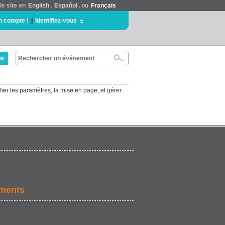
le site en
English
,
Español
, ou
Français
n compte !
|
Identifiez-vous
de
ifier les paramètres, la mise en page, et gérer
ements