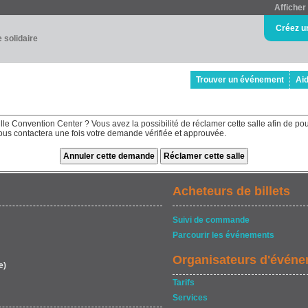
Afficher 
Créez u
e solidaire
Trouver un événement
Ai
lle Convention Center ? Vous avez la possibilité de réclamer cette salle afin de po
 vous contactera une fois votre demande vérifiée et approuvée.
Acheteurs de billets
Suivi de commande
Parcourir les événements
Organisateurs d'évén
e)
Tarifs
Services