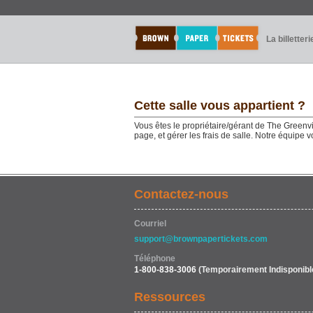
La billetteri
Cette salle vous appartient ?
Vous êtes le propriétaire/gérant de The Greenvi
page, et gérer les frais de salle. Notre équipe
Contactez-nous
Courriel
support@brownpapertickets.com
Téléphone
1-800-838-3006
(Temporairement Indisponibl
Ressources