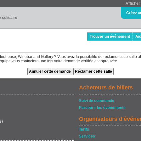
Afficher 
Créez u
e solidaire
Trouver un événement
Ai
feehouse, Winebar and Gallery ? Vous avez la possibilité de réclamer cette salle af
e équipe vous contactera une fois votre demande vérifiée et approuvée.
Acheteurs de billets
Suivi de commande
Parcourir les événements
Organisateurs d'évén
e)
Tarifs
Services