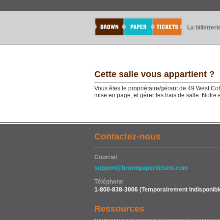
La billetteri
Cette salle vous appartient ?
Vous êtes le propriétaire/gérant de 49 West Cof
mise en page, et gérer les frais de salle. Notr
Contactez-nous
Courriel
support@brownpapertickets.com
Téléphone
1-800-838-3006
(Temporairement Indisponibl
Ressources