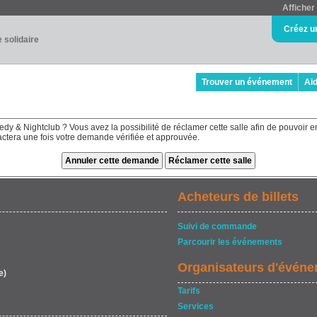
Afficher 
Créez u
e solidaire
Trouver un événement
Ai
dy & Nightclub ? Vous avez la possibilité de réclamer cette salle afin de pouvoir e
tactera une fois votre demande vérifiée et approuvée.
Acheteurs de billets
Suivi de commande
Parcourir les événements
Organisateurs d'évén
e)
Tarifs
Services