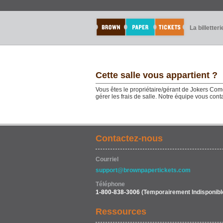
La billetteri
Cette salle vous appartient ?
Vous êtes le propriétaire/gérant de Jokers Come
gérer les frais de salle. Notre équipe vous con
Contactez-nous
Courriel
support@brownpapertickets.com
Téléphone
1-800-838-3006
(Temporairement Indisponibl
Ressources