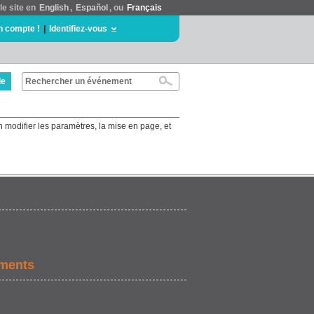
le site en
English
,
Español
, ou
Français
n compte !
|
Identifiez-vous
de
n modifier les paramètres, la mise en page, et
ements