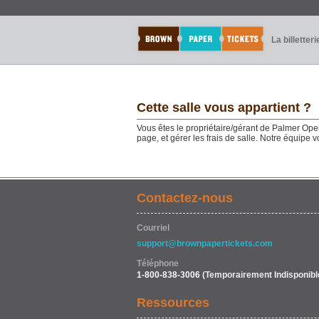
La billetteri
Cette salle vous appartient ?
Vous êtes le propriétaire/gérant de Palmer Oper
page, et gérer les frais de salle. Notre équipe
Contactez-nous
Courriel
support@brownpapertickets.com
Téléphone
1-800-838-3006
(Temporairement Indisponibl
Ressources