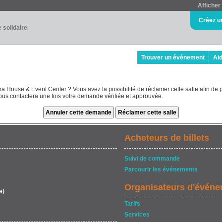
Afficher 
Créez u
e solidaire
Trouver un événement
Ai
a House & Event Center ? Vous avez la possibilité de réclamer cette salle afin de 
 vous contactera une fois votre demande vérifiée et approuvée.
Acheteurs de billets
Suivi de commande
Parcourir les événements
Organisateurs d'évén
e)
Tarifs
Services