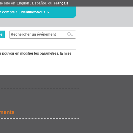
le site en
English
,
Español
, ou
Français
n compte !
|
Identifiez-vous
de
e pouvoir en modifier les paramètres, la mise
ements