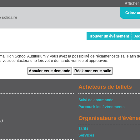
Afficher 
Créez u
e solidaire
Trouver un événement
Ai
a High School Auditorium ? Vous avez la possibilité de réclamer cette salle afin d
ipe vous contactera une fois votre demande vérifiée et approuvée.
Acheteurs de billets
Suivi de commande
Parcourir les événements
Organisateurs d'évén
e)
Tarifs
Services