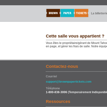
La billetteri
Cette salle vous appartient ?
Vous êtes le propriétaire/gérant de Mount Tahom
en page, et gérer les frais de salle. Notre équ
Contactez-nous
Courriel
support@brownpapertickets.com
Téléphone
1-800-838-3006
(Temporairement Indisponibl
Ressources