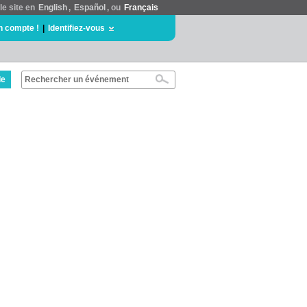
le site en
English
,
Español
, ou
Français
n compte !
|
Identifiez-vous
de