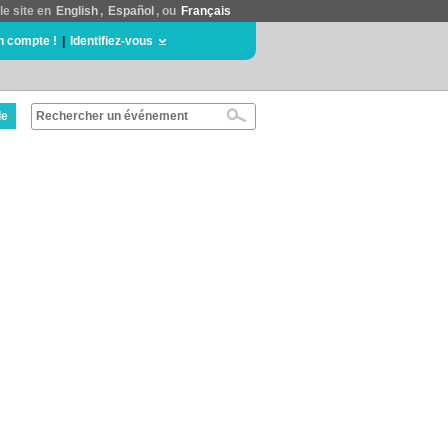
le site en
English
,
Español
, ou
Français
n compte !
|
Identifiez-vous
de