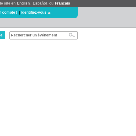
le site en
English
,
Español
, ou
Français
n compte !
|
Identifiez-vous
de