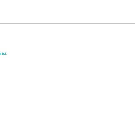
 ici
.