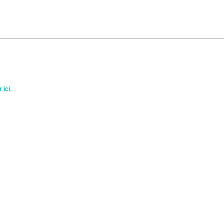
 ici
.