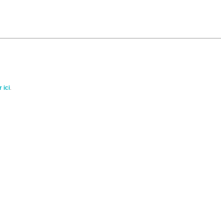
 ici
.