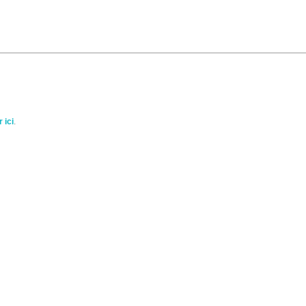
 ici
.