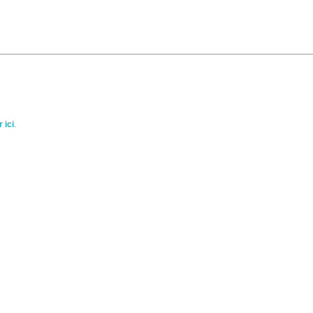
 ici
.