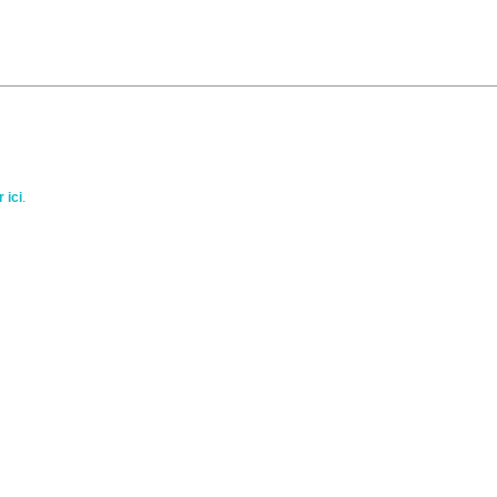
 ici
.