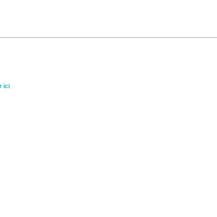
 ici
.