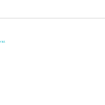
 ici
.